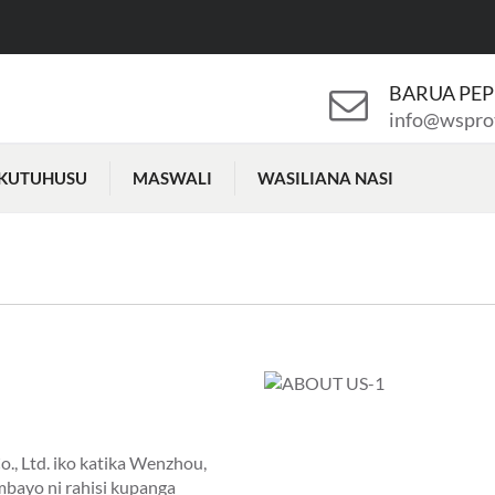
BARUA PEP
info@wspro
KUTUHUSU
MASWALI
WASILIANA NASI
., Ltd. iko katika Wenzhou,
mbayo ni rahisi kupanga