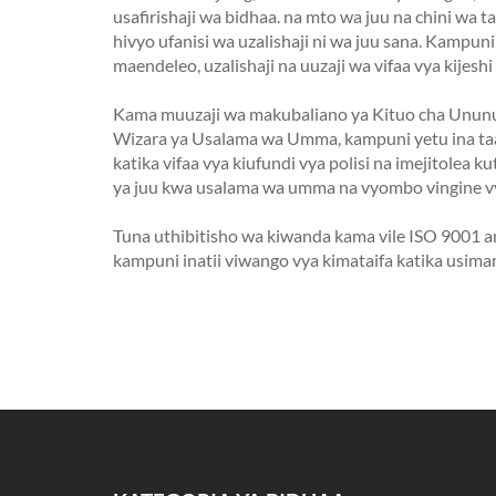
usafirishaji wa bidhaa. na mto wa juu na chini wa t
hivyo ufanisi wa uzalishaji ni wa juu sana. Kampuni 
maendeleo, uzalishaji na uuzaji wa vifaa vya kijeshi 
Kama muuzaji wa makubaliano ya Kituo cha Ununuzi
Wizara ya Usalama wa Umma, kampuni yetu ina taa
katika vifaa vya kiufundi vya polisi na imejitolea 
ya juu kwa usalama wa umma na vyombo vingine vy
Tuna uthibitisho wa kiwanda kama vile ISO 9001
kampuni inatii viwango vya kimataifa katika usim
huduma zake, ina uwezo wa kukidhi mahitaji ya wat
inaendelea kuboresha mfumo wake wa usimamizi 
Vifaa vyetu vilivyo na vifaa vya kutosha na udhibit
zote za uzalishaji hutuwezesha kuhakikisha kuridh
Kama matokeo ya bidhaa zetu za hali ya juu na hu
tumepata mtandao wa mauzo wa kimataifa unaofikia
Asia ya Kusini-Mashariki, Afrika, Amerika Kusini ec