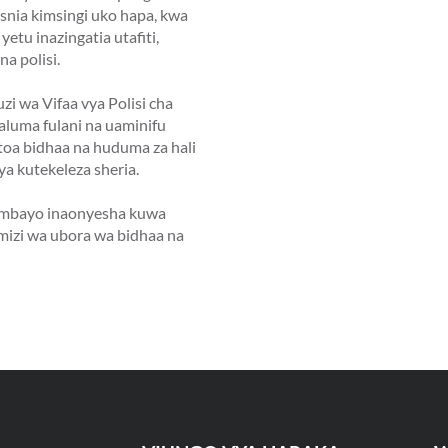
asnia kimsingi uko hapa, kwa
yetu inazingatia utafiti,
na polisi.
 wa Vifaa vya Polisi cha
luma fulani na uaminifu
kutoa bidhaa na huduma za hali
a kutekeleza sheria.
 ambayo inaonyesha kuwa
amizi wa ubora wa bidhaa na
eja kwa ufanisi, na
wa ubora.
i bora wa ubora katika hatua
ika kwa wateja wote.
duma bora kwa wateja,
 nchi ya Mashariki ya Kati,
t.