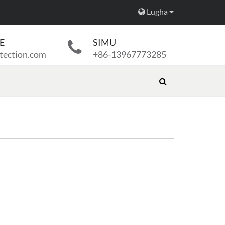
Lugha
E
SIMU
tection.com
+86-13967773285