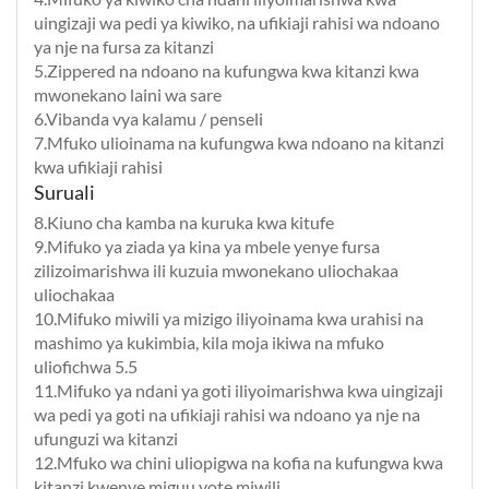
uingizaji wa pedi ya kiwiko, na ufikiaji rahisi wa ndoano
ya nje na fursa za kitanzi
5.Zippered na ndoano na kufungwa kwa kitanzi kwa
mwonekano laini wa sare
6.Vibanda vya kalamu / penseli
7.Mfuko ulioinama na kufungwa kwa ndoano na kitanzi
kwa ufikiaji rahisi
Suruali
8.Kiuno cha kamba na kuruka kwa kitufe
9.Mifuko ya ziada ya kina ya mbele yenye fursa
zilizoimarishwa ili kuzuia mwonekano uliochakaa
uliochakaa
10.Mifuko miwili ya mizigo iliyoinama kwa urahisi na
mashimo ya kukimbia, kila moja ikiwa na mfuko
uliofichwa 5.5
11.Mifuko ya ndani ya goti iliyoimarishwa kwa uingizaji
wa pedi ya goti na ufikiaji rahisi wa ndoano ya nje na
ufunguzi wa kitanzi
12.Mfuko wa chini uliopigwa na kofia na kufungwa kwa
kitanzi kwenye miguu yote miwili