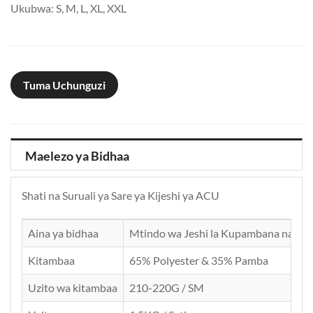
Ukubwa: S, M, L, XL, XXL
Tuma Uchunguzi
Maelezo ya Bidhaa
Shati na Suruali ya Sare ya Kijeshi ya ACU
Aina ya bidhaa
Mtindo wa Jeshi la Kupambana na Sar
Kitambaa
65% Polyester & 35% Pamba
Uzito wa kitambaa
210-220G / SM