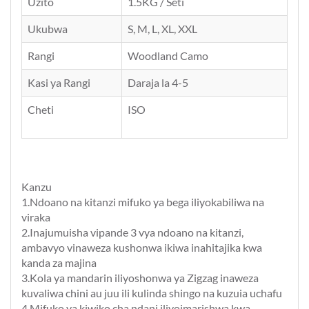
Uzito
1.5KG / Seti
Ukubwa
S, M, L, XL, XXL
Rangi
Woodland Camo
Kasi ya Rangi
Daraja la 4-5
Cheti
ISO
Kanzu
1.Ndoano na kitanzi mifuko ya bega iliyokabiliwa na
viraka
2.Inajumuisha vipande 3 vya ndoano na kitanzi,
ambavyo vinaweza kushonwa ikiwa inahitajika kwa
kanda za majina
3.Kola ya mandarin iliyoshonwa ya Zigzag inaweza
kuvaliwa chini au juu ili kulinda shingo na kuzuia uchafu
4.Mifuko ya kiwiko cha ndani iliyoimarishwa kwa